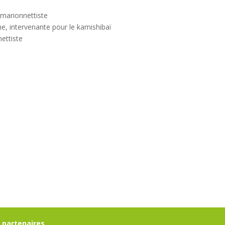
 marionnettiste
ne, intervenante pour le kamishibaï
ettiste
 partenaires