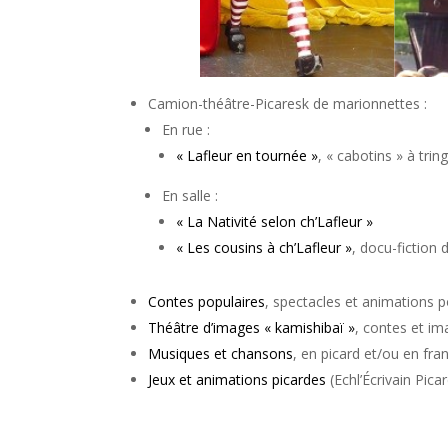
Camion-théâtre-Picaresk de marionnettes :
En rue :
« Lafleur en tournée »
, « cabotins » à trin
En salle :
« La Nativité selon ch’Lafleur »
« Les cousins à ch’Lafleur »
, docu-fiction
Contes populaires
, spectacles et animations p
Théâtre d’images « kamishibaï »
, contes et im
Musiques et chansons
, en picard et/ou en fra
Jeux et animations picardes
(Echl’Écrivain Picar