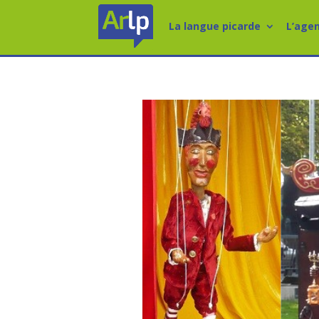
La langue picarde
L’age