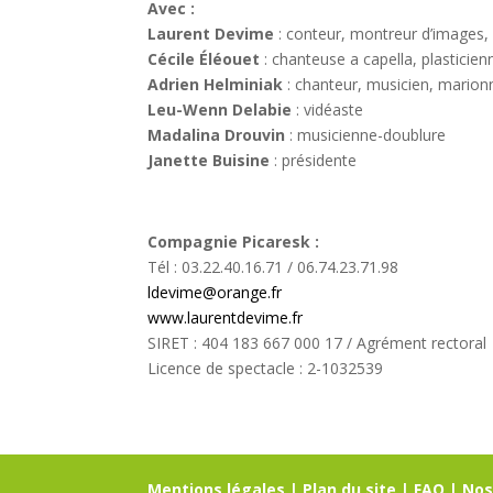
Avec :
Laurent Devime
: conteur, montreur d’images,
Cécile Éléouet
: chanteuse a capella, plasticien
Adrien Helminiak
: chanteur, musicien, marionn
Leu-Wenn Delabie
: vidéaste
Madalina Drouvin
: musicienne-doublure
Janette Buisine
: présidente
Compagnie Picaresk :
Tél : 03.22.40.16.71 / 06.74.23.71.98
ldevime@orange.fr
www.laurentdevime.fr
SIRET : 404 183 667 000 17 / Agrément rectoral
Licence de spectacle : 2-1032539
Mentions légales
|
Plan du site
|
FAQ
|
Nos