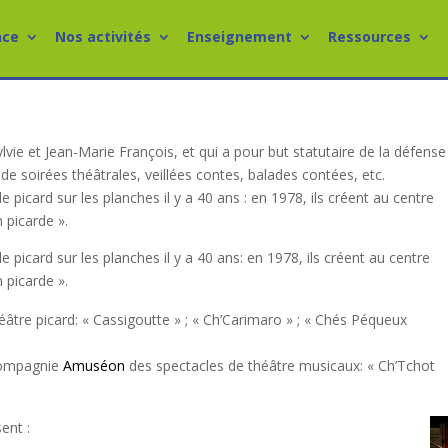
nce
Nos activités
Enseignement
Ressources
lvie et Jean-Marie François, et qui a pour but statutaire de la défense
 de soirées théâtrales, veillées contes, balades contées, etc.
 picard sur les planches il y a 40 ans : en 1978, ils créent au centre
n picarde ».
 picard sur les planches il y a 40 ans: en 1978, ils créent au centre
n picarde ».
héâtre picard: « Cassigoutte » ; « Ch’Carimaro » ; « Chés Péqueux
 Compagnie
Amuséon
des spectacles de théâtre musicaux: « Ch’Tchot
ent :