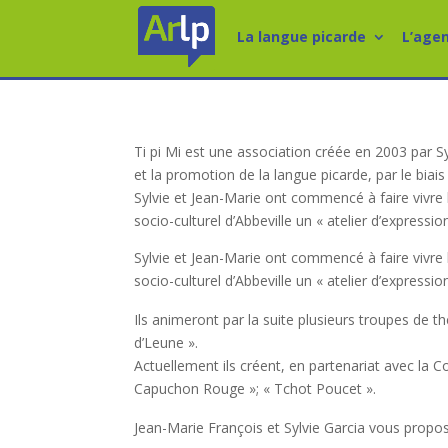
La langue picarde
L’age
Ti pi Mi est une association créée en 2003 par Sy
et la promotion de la langue picarde, par le biais
Sylvie et Jean-Marie ont commencé à faire vivre le
socio-culturel d’Abbeville un « atelier d’expressio
Sylvie et Jean-Marie ont commencé à faire vivre le
socio-culturel d’Abbeville un « atelier d’expressio
Ils animeront par la suite plusieurs troupes de t
d’Leune ».
Actuellement ils créent, en partenariat avec la
Capuchon Rouge »; « Tchot Poucet ».
Jean-Marie François et Sylvie Garcia vous propos