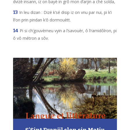
dvizè insann, iz on bayè in grô mon d’arjin a ché solda,
In leu dizan : Dizé k’sé disip iz on vnu par nui, pi k’i
ll’on prin pindan k’ô dormouètt.
Pi si ch’gouvèrneu vyin a l’savouèr, ô l’ramidôlron, pi
ô vô métron a sôv.