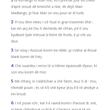
Ell ésmangn lô étan finit, éch prinmié jour éd chèllô
d’apré vnoué dé kminché a rluir, ék déjô Mari-
Madlangn, pi l’eut Mari on vnu pour vir él tonb.
Pi tou d’inn inkeu i s’é foué in gran trannmin d’tèr ;
kar inn anj éd Diu ô déchindu dé ch’tan, p’il ô vnu
kyulbuté l’pièr k’étoué à l’intrè dé l’tonb, é pi s’ét asi
dsur.
Sin vizaj i rluizoué konm inn éklèr, pi s’vétur al étoué
blank konm dé l’néj.
Ché ouardeu i nn’on tè si tèlmin épaveudè d’peur, k’i
son vnu konm dé mor.
Mé chl’anj, in s’adréchan a ché fanm, leuz ô di : Vou,
n’krindé pouin ; és sè k’ô vné kyeur Jézu k’ô tè ahokyè a
inn krouè.
I n’é pouin ichi ; kar il é ravivè.konm i ll’avoué di. vné,
pi béyé chl’indroué ou’è’ch k’ s’Singnor avoué tè mi.