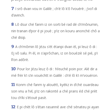
I srô dvan vou in Galilè ; ch’é lô k’ô l’vouérè ; j’vo’l di
d’avinch.
Lô dsur ché fanm iz on sorti bé rad dé ch’mônumin,
nin tranan d’por é pi jouè ; p’iz on kouru anonché chô a
ché disip.
A ch’mômin lô Jézu s’ét étanpi dvan èl, pi leuz ô di :
Ej vô salu. Pi èl, in s’aprôchan, iz on bouéziè sé pié, p’i
ll’on adôrè.
Pour lor Jézu leuz ô di : N’euché poin por. Alé dir a
mé frèr k’i s’in vouèchtt in Galilè : ch’é lô k’i m’vouéron.
Konm ché fanm iy alouètt, kyèkz in d’ché ouardeau
son vnu a l’vil, p’iz on rakonté a ché prans éd ché prèt
tou ch’ki s’étouè pasè.
E pi chèt lô s’étan rasanné ave ché sénateu pi ayan