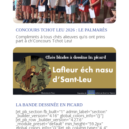
CONCOURS TCHOT LEU 2026 : LE PALMARÈS
Complimints à tous chés alieuves qu'is ont prins
part à ch'Concours Tchot Leu!
LA BANDE DESSINÉE EN PICARD
[et_pb_section fb_built="1" admin_label="section"
_builder_version="4.16" global_colors_info="{}"]
[et_pb_row _builder_version="4.27.6"
_module_preset="default" min_height="59.2px"
global_colors_info="{}"][et_pb_column type="4_4"