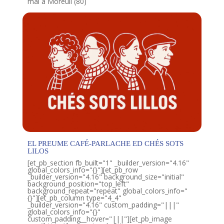
mai à Moreuil (80)
EL PREUME CAFÉ-PARLACHE ED CHÉS SOTS
LILOS
[et_pb_section fb_built="1" _builder_version="4.16"
global_colors_info="{}"][et_pb_row
_builder_version="4.16" background_size="initial"
background_position="top_left"
background_repeat="repeat" global_colors_info="
{}"][et_pb_column type="4_4"
_builder_version="4.16" custom_padding="|||"
global_colors_info="{}"
custom_padding__hover="|||"][et_pb_image