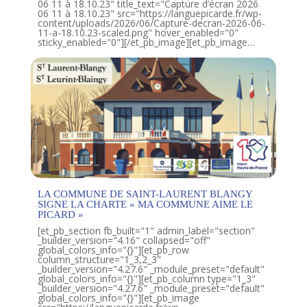
06 11 à 18.10.23" title_text="Capture d’écran 2026
06 11 à 18.10.23" src="https://languepicarde.fr/wp-
content/uploads/2026/06/Capture-decran-2026-06-
11-a-18.10.23-scaled.png" hover_enabled="0"
sticky_enabled="0"][/et_pb_image][et_pb_image…
LA COMMUNE DE SAINT-LAURENT BLANGY
SIGNE LA CHARTE « MA COMMUNE AIME LE
PICARD »
[et_pb_section fb_built="1" admin_label="section"
_builder_version="4.16" collapsed="off"
global_colors_info="{}"][et_pb_row
column_structure="1_3,2_3"
_builder_version="4.27.6" _module_preset="default"
global_colors_info="{}"][et_pb_column type="1_3"
_builder_version="4.27.6" _module_preset="default"
global_colors_info="{}"][et_pb_image