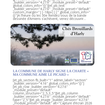
_builder_version="4.27.6" _module_preset="default"
global_colors_info="{}"][et_pb_text
_builder_version="4.27.6" _module_preset="default"
custom_margin="||-18px|||" global_colors_info="
{}"]A l’heure où les 30e Rendez-vous de la bande
dessinée d’Amiens s’achèvent, venez découvrir…
LA COMMUNE DE HARLY SIGNE LA CHARTE «
MA COMMUNE AIME LE PICARD »
[et_pb_section fb_built="1" admin_label="section"
_builder_version="4.16" global_colors_info="{}"]
[et_pb_row _builder_version="4.27.6"
_module_preset="default"
column_structure="2_5,3_5"][et_pb_column
_builder_version="4.27.6" _module_preset="default"
type="2_5"][et_pb_image _builder_version="4.27.6"
_module_preset="default" alt="Capture d’écran 2026