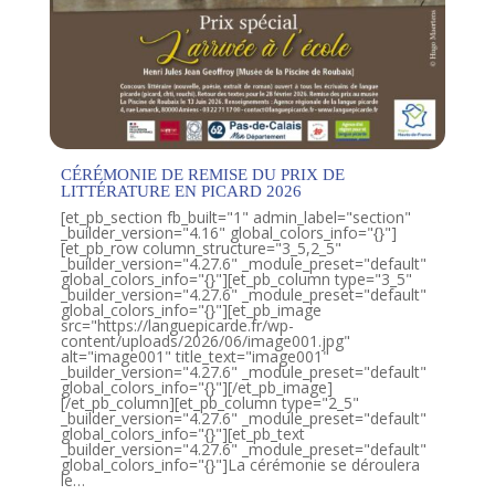
CÉRÉMONIE DE REMISE DU PRIX DE
LITTÉRATURE EN PICARD 2026
[et_pb_section fb_built="1" admin_label="section"
_builder_version="4.16" global_colors_info="{}"]
[et_pb_row column_structure="3_5,2_5"
_builder_version="4.27.6" _module_preset="default"
global_colors_info="{}"][et_pb_column type="3_5"
_builder_version="4.27.6" _module_preset="default"
global_colors_info="{}"][et_pb_image
src="https://languepicarde.fr/wp-
content/uploads/2026/06/image001.jpg"
alt="image001" title_text="image001"
_builder_version="4.27.6" _module_preset="default"
global_colors_info="{}"][/et_pb_image]
[/et_pb_column][et_pb_column type="2_5"
_builder_version="4.27.6" _module_preset="default"
global_colors_info="{}"][et_pb_text
_builder_version="4.27.6" _module_preset="default"
global_colors_info="{}"]La cérémonie se déroulera
le…