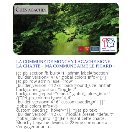
LA COMMUNE DE MONCHY-LAGACHE SIGNE
LA CHARTE « MA COMMUNE AIME LE PICARD »
[et_pb_section fb_built="1" admin_label="section"
_builder_version="4.16" global_colors_info="{}"]
[et_pb_row admin_label="row"
_builder_version="4.27.6" background_size="initial"
background_position="top_left"
background_repeat="repeat" global_colors_info="
{}"][et_pb_column type="4_4"
_builder_version="4.16" custom_padding="|||"
global_colors_info="{}"
custom_padding__hover="|||"][et_pb_text
_builder_version="4.27.6" _module_preset="default"
global_colors_info="{}"]En signant cette charte,
Monchy-Lagache devient la 28ème commune à
s’engager pour la…