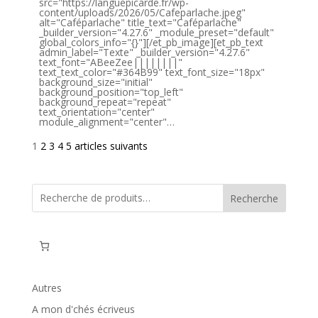
src="https://languepicarde.fr/wp-
content/uploads/2026/05/Cafeparlache.jpeg"
alt="Caféparlache" title_text="Caféparlache"
_builder_version="4.27.6" _module_preset="default"
global_colors_info="{}"][/et_pb_image][et_pb_text
admin_label="Texte" _builder_version="4.27.6"
text_font="ABeeZee||||||||"
text_text_color="#364B99" text_font_size="18px"
background_size="initial"
background_position="top_left"
background_repeat="repeat"
text_orientation="center"
module_alignment="center"…
1
2
3
4
5
articles suivants
Recherche
Autres
A mon d'chés écriveus