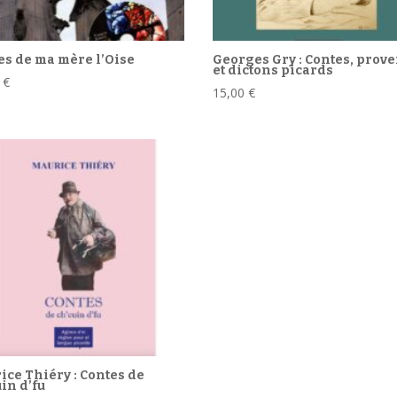
es de ma mère l’Oise
Georges Gry : Contes, prov
et dictons picards
0
€
15,00
€
ice Thiéry : Contes de
in d’fu