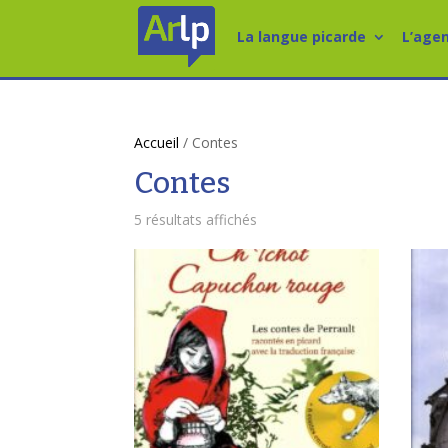
La langue picarde
L’age
Accueil
/ Contes
Contes
5 résultats affichés