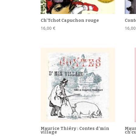
Ch’Tchot Capuchon rouge
Cont
16,00
€
16,0
Maurice Thiéry : Contes d’min
Maur
village
ch’cu