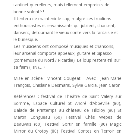
tantinet querelleurs, mais tellement empreints de
bonne volonté !
Il tentera de maintenir le cap, malgré ces trublions
enthousiastes et envahissants qui jubilent, chantent,
dansent, détournant le vieux conte vers la fantaisie et
le burlesque.
Les musiciens ont composé musiques et chansons,
leur arsenal comporte appeaux, guitare et pipasso
(cornemuse du Nord / Picardie). Le loup restera-t’il sur
sa faim (FIN)… ?
Mise en scène : Vincent Gougeat – Avec : Jean-Marie
François, Ghislaine Desmaris, Sylvie Garcia, Jean Caron
Références : festival de Théâtre de Saint Valery sur
Somme, Espace Culturel St André d’Abbeville (80),
Balade de Printemps au château de Tilloloy (80) St
Martin Longueau (60) Festival Chès Wèpes de
Beauvais (60) Festival Sortir en famille (80) Magic
Mirror du Crotoy (80) Festival Contes en Terroir en