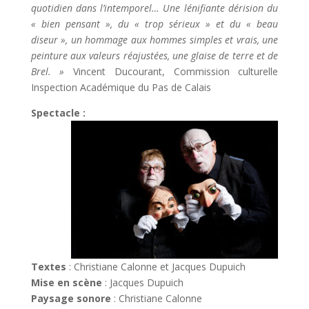
quotidien dans l’intemporel… Une lénifiante dérision du
« bien pensant », du « trop sérieux » et du « beau
diseur », un hommage aux hommes simples et vrais, une
peinture aux valeurs réajustées, une glaise de terre et de
Brel. »
Vincent Ducourant, Commission culturelle
Inspection Académique du Pas de Calais
Spectacle :
Textes
: Christiane Calonne et Jacques Dupuich
Mise
en
scène
: Jacques Dupuich
Paysage
sonore
: Christiane Calonne