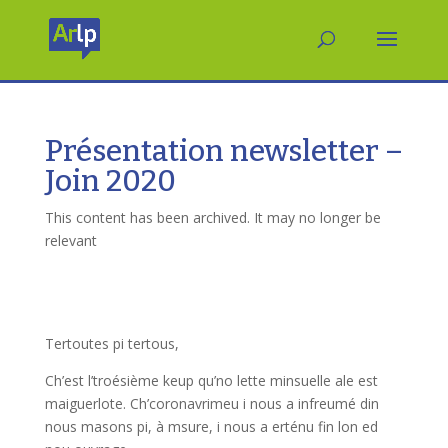
Présentation newsletter –
Join 2020
This content has been archived. It may no longer be
relevant
Tertoutes pi tertous,
Ch’est l’troésième keup qu’no lette minsuelle ale est
maiguerlote. Ch’coronavrimeu i nous a infreumé din
nous masons pi, à msure, i nous a erténu fin lon ed