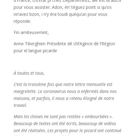
d’France, chl’Etat pi ches Départémints, ale est là auchi
pour vous assister. Adon, én’ téguez point si qu’os
nn’avez bzon, i n’y éra toudi quéqu’un pour vous
réponde.
Fin amiteusemint,
Anne Tiberghien Présidinte dé chl’Agince dé l’Région
pour el langue picarde
À toutes et tous,
C’est la troisième fois que notre lettre mensuelle est
maigrelette. Le coronavirus nous a enfermés dans nos
maisons, et parfois, il nous a retenu éloigné de notre
travail.
Mais les choses ne sont pas restées « embourbées ».
Beaucoup de textes ont été écrits, beaucoup de vidéos
ont été réalisées. Les projets pour le picard ont continué