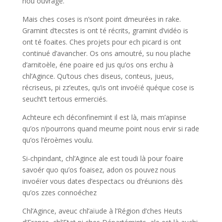
nou ouvrage.
Mais ches coses is n’sont point dmeurées in rake.
Gramint d’tecstes is ont té récrits, gramint d’vidéo is
ont té foaites. Ches projets pour ech picard is ont
continué d’avancher. Os ons amoutré, su nou plache
d’arnitoèle, éne poaire ed jus qu’os ons erchu à
chl’Agince. Qu’tous ches diseus, conteus, jueus,
récriseus, pi zz’eutes, qu’is ont invoéïé quéque cose is
seucht’t tertous ermerciés.
Achteure ech déconfinemint il est là, mais m’apinse
qu’os n’pourrons quand meume point nous ervir si rade
qu’os l’éroèmes voulu.
Si-chpindant, chl’Agince ale est toudi là pour foaire
savoér quo qu’os foaisez, adon os pouvez nous
invoéïer vous dates d’espectacs ou d’réunions dès
qu’os zzes connoéchez
Chl’Agince, aveuc chl’aïude à l’Région d’ches Heuts