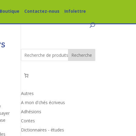
Boutique
Contactez-nous
Infolettre
rs
Recherche
Autres
A mon d'chés écriveus
e
Adhésions
sayer
ase
Contes
n
Dictionnaires - études
des