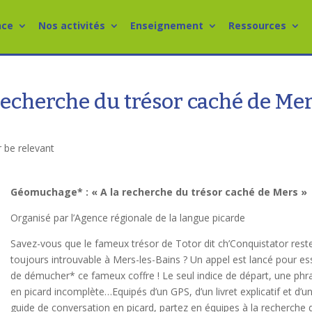
nce
Nos activités
Enseignement
Ressources
recherche du trésor caché de Me
r be relevant
Géomuchage* : « A la recherche du trésor caché de Mers »
Organisé par l’Agence régionale de la langue picarde
Savez-vous que le fameux trésor de Totor dit ch’Conquistator rest
toujours introuvable à Mers-les-Bains ? Un appel est lancé pour es
de démucher* ce fameux coffre ! Le seul indice de départ, une phr
en picard incomplète…Equipés d’un GPS, d’un livret explicatif et d’u
guide de conversation en picard, partez en équipes à la recherche 