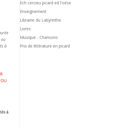
Ech cercieu picard ed l'oése
Enseignement
Librairie du Labyrinthe
Livres
Durée
Musique - Chansons
ou
ts à
Prix de littérature en picard
UR
6 OU
tés à