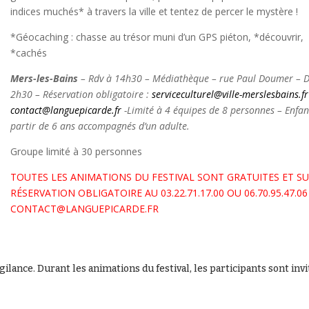
indices muchés* à travers la ville et tentez de percer le mystère !
*Géocaching : chasse au trésor muni d’un GPS piéton, *découvrir,
*cachés
Mers-les-Bains
–
Rdv à 14h30 – Médiathèque – rue Paul Doumer – 
2h30 – Réservation obligatoire :
serviceculturel@ville-merslesbains.fr
contact@languepicarde.fr
-Limité à 4 équipes de 8 personnes – Enfan
partir de 6 ans accompagnés d’un adulte.
Groupe limité à 30 personnes
TOUTES LES ANIMATIONS DU FESTIVAL SONT GRATUITES ET S
RÉSERVATION OBLIGATOIRE AU 03.22.71.17.00 OU 06.70.95.47.0
CONTACT@LANGUEPICARDE.FR
gilance. Durant les animations du festival, les participants sont invi