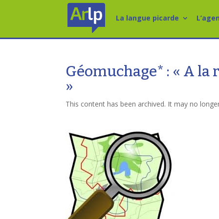
La langue picarde
L’age
Géomuchage* : « A la 
»
This content has been archived. It may no longe