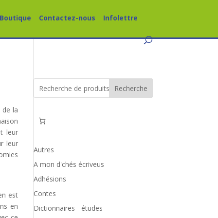
Boutique
Contactez-nous
Infolettre
Recherche
 de la
maison
t leur
r leur
Autres
nomies
A mon d'chés écriveus
Adhésions
Contes
en est
ons en
Dictionnaires - études
vec ce