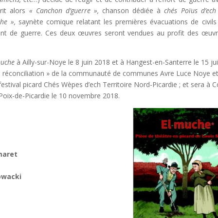
crit alors
« Canchon d’guerre »,
chanson dédiée à
chés Poïus d’ech
he »,
saynète comique relatant les premières évacuations de civils
unt de guerre. Ces deux œuvres seront vendues au profit des œuv
muche
à Ailly-sur-Noye le 8 juin 2018 et à Hangest-en-Santerre le 15 ju
& réconciliation » de la communauté de communes Avre Luce Noye et
stival picard Chés Wèpes d’ech Territoire Nord-Picardie ; et sera à 
 Poix-de-Picardie le 10 novembre 2018.
maret
lowacki