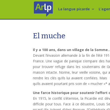
La langue picarde
L’age
El muche
Il y a 100 ans, dans un village de la Somme
Devant l’invasion allemande à la fin de l’été 191
France. Une vague de panique s’empare des habi
pour trouver refuge dans les souterrains de Gr
maison intacte. Norine, leur vieille voisine, qui
rendre les clés qu’ils lui avaient confiées. Mai
qu’ils avaient pourtant pris soin de « mucher »*
Une farce historique pour soutenir l’effort
En 1915, le conflit s’éternise, la Picardie est 
difficile pour tous. Face à ce désastre, Louis
picard (
En ‘rv’nant d’chez Barnum, l’Cathédrale d’