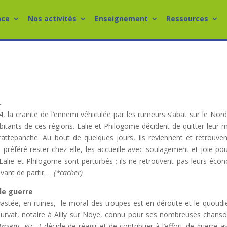
nce
Nos activités
Enseignement
Ressources
…
4, la crainte de l’ennemi véhiculée par les rumeurs s’abat sur le Nord
tants de ces régions. Lalie et Philogome décident de quitter leur 
attepanche. Au bout de quelques jours, ils reviennent et retrouven
 a préféré rester chez elle, les accueille avec soulagement et joie pou
s Lalie et Philogome sont perturbés ; ils ne retrouvent pas leurs éco
 avant de partir…
(*cacher)
 de guerre
dévastée, en ruines, le moral des troupes est en déroute et le quotidi
 Seurvat, notaire à Ailly sur Noye, connu pour ses nombreuses chans
Amiens, etc
…) décide de réagir et de contribuer à l’effort de guerre a