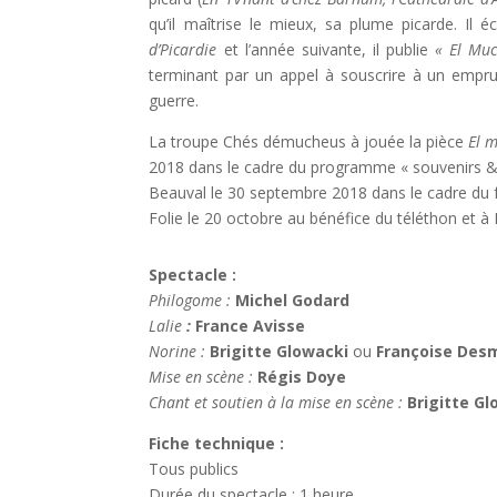
qu’il maîtrise le mieux, sa plume picarde. Il é
d’Picardie
et l’année suivante, il publie
« El Muc
terminant par un appel à souscrire à un empr
guerre.
La troupe Chés démucheus à jouée la pièce
El 
2018 dans le cadre du programme « souvenirs 
Beauval le 30 septembre 2018 dans le cadre du fe
Folie le 20 octobre au bénéfice du téléthon et à
Spectacle :
Philogome :
Michel Godard
Lalie
:
France Avisse
Norine :
Brigitte Glowacki
ou
Françoise Des
Mise en scène :
Régis Doye
Chant et soutien à la mise en scène :
Brigitte G
Fiche technique :
Tous publics
Durée du spectacle : 1 heure