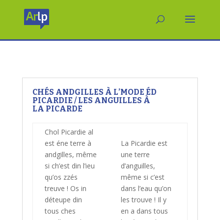
CHÉS ANDGILLES À L’MODE ÉD
PICARDIE / LES ANGUILLES À
LA PICARDE
Chol Picardie al
est éne terre à
La Picardie est
andgilles, même
une terre
si ch’est din l’ieu
d’anguilles,
qu’os zzés
même si c’est
treuve ! Os in
dans l’eau qu’on
déteupe din
les trouve ! Il y
tous ches
en a dans tous