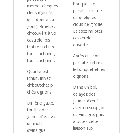
bouquet de
méme tchèques
persil et même
cleus d’girofe,
de quelques
qu’a donne du
clous de girofle.
gout). Rmettez
Laissez mijoter,
ch’couvért à vo
casserole
castrole, pis
ouverte.
tchittez tchuire
tout duchmint,
Après cuisson
tout duchmint.
parfaite, retirez
le bouquet et les
Quante est
oignons.
tchuit, inlvez
ch’boutchet pi
Dans un bol,
chès ognons.
délayez des
jaunes d’œuf
Din ène gatte,
avec un soupçon
touillez des
de vinaigre, puis
ganes d’us avuc
ajoutez cette
un molé
liaison aux
d’vinaigue.