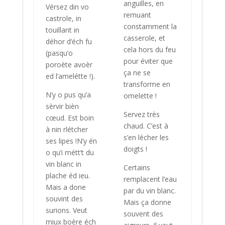
anguilles, en
Vérsez din vo
remuant
castrole, in
constamment la
touillant in
casserole, et
déhor d’éch fu
cela hors du feu
(pasqu’o
pour éviter que
poroète avoèr
ça ne se
ed l’amelétte !).
transforme en
N’y o pus qu’a
omelette !
sèrvir bièn
Servez très
cœud. Est boin
chaud. C’est à
à nin rlétcher
s’en lécher les
ses lipes !N’y én
doigts !
o qu’i métt’t du
vin blanc in
Certains
plache éd ieu.
remplacent l’eau
Mais a done
par du vin blanc.
souvint des
Mais ça donne
surions. Veut
souvent des
miux boère éch