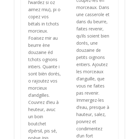
coupez-les en
l’wardez si oz
morceaux. Dans
aimez miu), pi o
une casserole et
copez vos
dans du beurre,
bétals in tchots
faites revenir,
morcieux.
qu’ils soient bien
Foaisez rnir au
dorés, une
beurre ène
douzaine de
douzaine éd
petits oignons
tchots ognons
entiers. Ajoutez
intiers. Quante i
les morceaux
sont bièn dorés,
d’anguille, que
o rajoutez vos
vous ne faites
morcieux
pas revenir.
d’andgilles.
Immergez-les
Couvrez d’ieu à
d’eau, presque à
heuteur, avuc
hauteur, salez,
un boin
poivrez et
boutchet
condimentez
d’pérsil, pis sé,
d’un fort
poève (pis