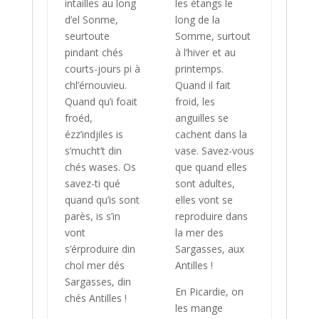
intailles au long
les étangs le
d’el Sonme,
long de la
seurtoute
Somme, surtout
pindant chés
à l’hiver et au
courts-jours pi à
printemps.
chl’érnouvieu.
Quand il fait
Quand qu’i foait
froid, les
froéd,
anguilles se
ézz’indjiles is
cachent dans la
s’mucht’t din
vase. Savez-vous
chés wases. Os
que quand elles
savez-ti qué
sont adultes,
quand qu’is sont
elles vont se
parès, is s’in
reproduire dans
vont
la mer des
s’érproduire din
Sargasses, aux
chol mer dés
Antilles !
Sargasses, din
En Picardie, on
chés Antilles !
les mange