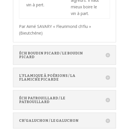
aigreurs. Il vaut
vin à pert.
mieux boire le
vin à part.
Par Aimé SAVARY « Fleurimond ch’fiu »
(Bieutchéne)
ÉCH BOUDIN PICARD / LE BOUDIN
PICARD
L’FLAMIQUE À POÉRIONS / LA
FLAMICHE PICARDE
ÉCH PATROUILLARD / LE
PATROUILLARD
CH’GALUCHON / LE GALUCHON