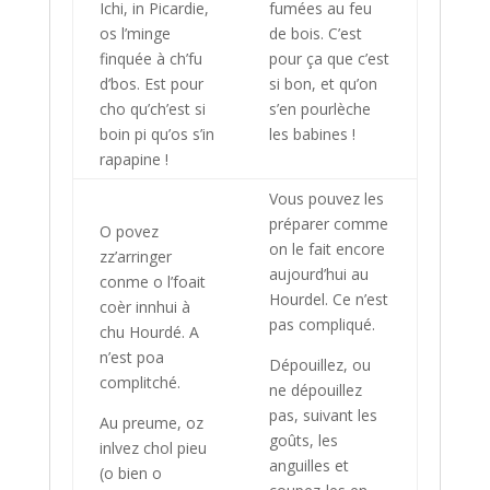
Ichi, in Picardie,
fumées au feu
os l’minge
de bois. C’est
finquée à ch’fu
pour ça que c’est
d’bos. Est pour
si bon, et qu’on
cho qu’ch’est si
s’en pourlèche
boin pi qu’os s’in
les babines !
rapapine !
Vous pouvez les
préparer comme
O povez
on le fait encore
zz’arringer
aujourd’hui au
conme o l’foait
Hourdel. Ce n’est
coèr innhui à
pas compliqué.
chu Hourdé. A
n’est poa
Dépouillez, ou
complitché.
ne dépouillez
pas, suivant les
Au preume, oz
goûts, les
inlvez chol pieu
anguilles et
(o bien o