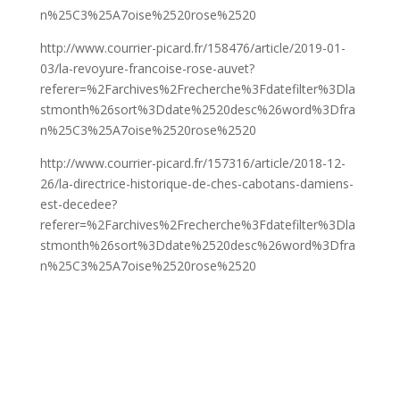
n%25C3%25A7oise%2520rose%2520
http://www.courrier-picard.fr/158476/article/2019-01-
03/la-revoyure-francoise-rose-auvet?
referer=%2Farchives%2Frecherche%3Fdatefilter%3Dla
stmonth%26sort%3Ddate%2520desc%26word%3Dfra
n%25C3%25A7oise%2520rose%2520
http://www.courrier-picard.fr/157316/article/2018-12-
26/la-directrice-historique-de-ches-cabotans-damiens-
est-decedee?
referer=%2Farchives%2Frecherche%3Fdatefilter%3Dla
stmonth%26sort%3Ddate%2520desc%26word%3Dfra
n%25C3%25A7oise%2520rose%2520