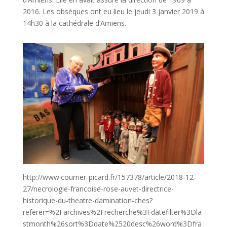
2016. Les obsèques ont eu lieu le jeudi 3 janvier 2019 à
14h30 à la cathédrale d’Amiens.
http://www.courrier-picard.fr/157378/article/2018-12-
27/necrologie-francoise-rose-auvet-directrice-
historique-du-theatre-damination-ches?
referer=%2Farchives%2Frecherche%3Fdatefilter%3Dla
stmonth%26sort%3Ddate%2520desc%26word%3Dfra