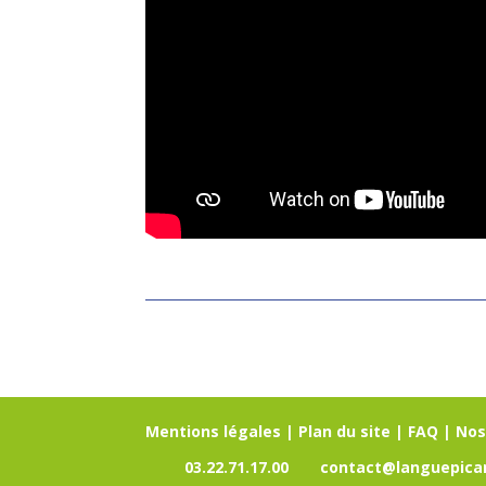
Mentions légales
|
Plan du site
|
FAQ
|
Nos
03.22.71.17.00
contact@languepicar