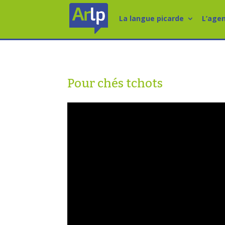
La langue picarde
L’age
Pour chés tchots