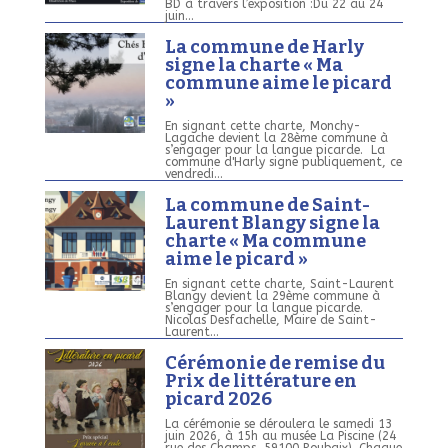
BD à travers l’exposition :Du 22 au 24
juin...
La commune de Harly
signe la charte « Ma
commune aime le picard
»
En signant cette charte, Monchy-
Lagache devient la 28ème commune à
s’engager pour la langue picarde. La
commune d'Harly signe publiquement, ce
vendredi...
La commune de Saint-
Laurent Blangy signe la
charte « Ma commune
aime le picard »
En signant cette charte, Saint-Laurent
Blangy devient la 29ème commune à
s’engager pour la langue picarde.
Nicolas Desfachelle, Maire de Saint-
Laurent...
Cérémonie de remise du
Prix de littérature en
picard 2026
La cérémonie se déroulera le samedi 13
juin 2026, à 15h au musée La Piscine (24