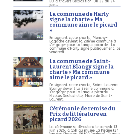
BD à travers l’exposition :Du 22 au 24
juin...
La commune de Harly
signe la charte « Ma
commune aime le picard
»
En signant cette charte, Monchy-
Lagache devient la 28ème commune à
s’engager pour la langue picarde. La
commune d'Harly signe publiquement, ce
vendredi...
La commune de Saint-
Laurent Blangy signe la
charte « Ma commune
aime le picard »
En signant cette charte, Saint-Laurent
Blangy devient la 29ème commune à
s’engager pour la langue picarde.
Nicolas Desfachelle, Maire de Saint-
Laurent...
Cérémonie de remise du
Prix de littérature en
picard 2026
La cérémonie se déroulera le samedi 13
juin 2026, à 15h au musée La Piscine (24